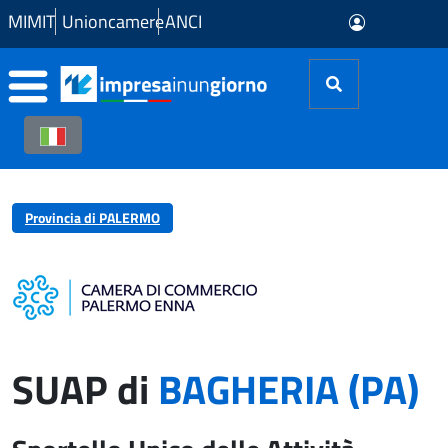
Skip to Main Content
MIMIT
Unioncamere
ANCI
Provincia di PALERMO
SUAP di
BAGHERIA (PA)