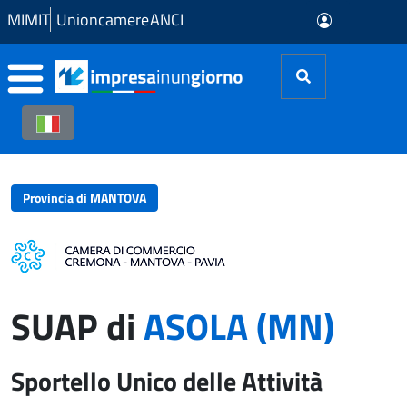
Skip to Main Content
MIMIT
Unioncamere
ANCI
Provincia di MANTOVA
SUAP di
ASOLA (MN)
Sportello Unico delle Attività