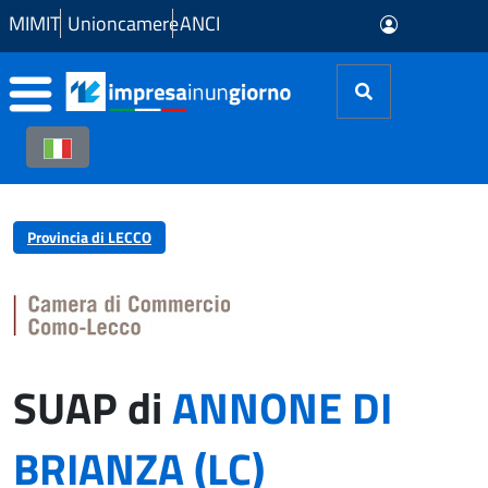
Skip to Main Content
MIMIT
Unioncamere
ANCI
Provincia di LECCO
SUAP di
ANNONE DI
BRIANZA (LC)