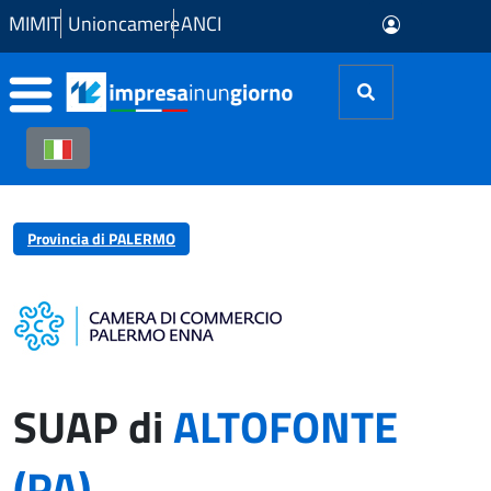
Skip to Main Content
MIMIT
Unioncamere
ANCI
Provincia di PALERMO
SUAP di
ALTOFONTE
(PA)