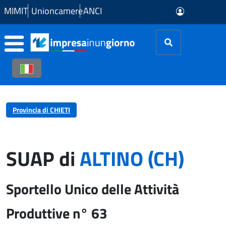
Skip to Main Content
MIMIT
Unioncamere
ANCI
Provincia di CHIETI
SUAP di
ALTINO (CH)
Sportello Unico delle Attività
Produttive n° 63