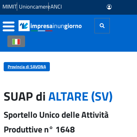
Skip to Main Content
MIMIT
Unioncamere
ANCI
Provincia di SAVONA
SUAP di
ALTARE (SV)
Sportello Unico delle Attività
Produttive n° 1648