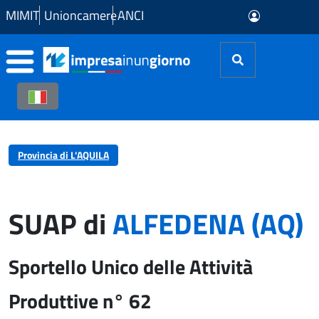
Skip to Main Content
MIMIT
Unioncamere
ANCI
Provincia di L'AQUILA
SUAP di
ALFEDENA (AQ)
Sportello Unico delle Attività
Produttive n° 62