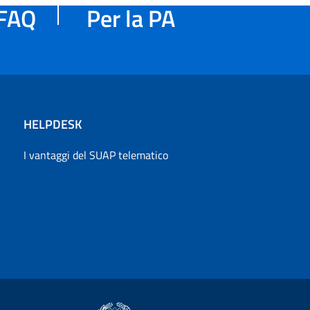
FAQ
Per la PA
HELPDESK
I vantaggi del SUAP telematico