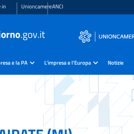
 in
Unioncamere
ANCI
resa e la PA
L'impresa e l'Europa
Notizie