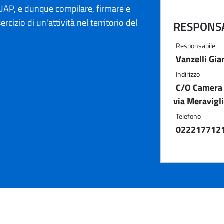
AP, e dunque compilare, firmare e
ercizio di un'attività nel territorio del
RESPONSA
Responsabile
Vanzelli Gi
Indirizzo
C/O Camera 
via Meravigl
Telefono
022217712