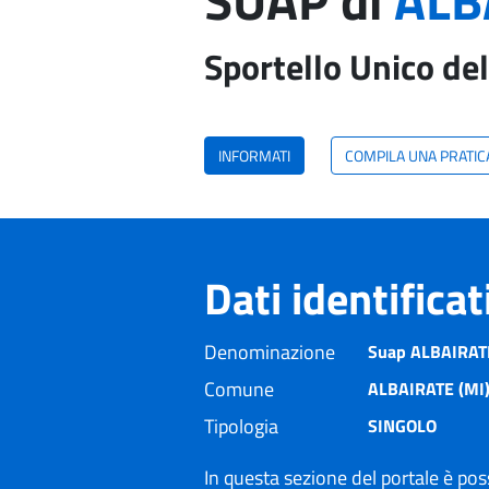
SUAP di
ALB
Sportello Unico del
INFORMATI
COMPILA UNA PRATIC
Dati identifica
Denominazione
Suap ALBAIRAT
Comune
ALBAIRATE (MI
Tipologia
SINGOLO
In questa sezione del portale è poss