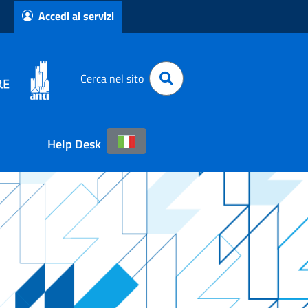
Accedi ai servizi
Cerca nel sito
Help Desk