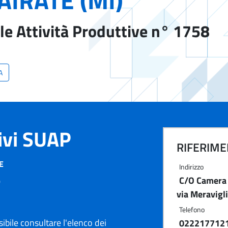
AIRATE (MI)
le Attività Produttive n° 1758
A
tivi SUAP
RIFERIMEN
E
Indirizzo
C/O Camera 
)
via Meravigl
Telefono
ibile consultare l'elenco dei
022217712