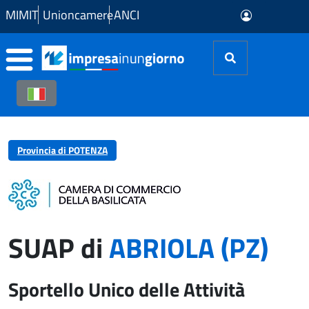
Skip to Main Content
MIMIT
Unioncamere
ANCI
Provincia di POTENZA
SUAP di
ABRIOLA (PZ)
Sportello Unico delle Attività