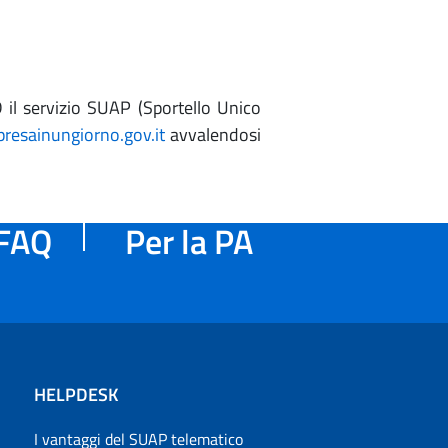
 il servizio SUAP (Sportello Unico
esainungiorno.gov.it
avvalendosi
FAQ
Per la PA
HELPDESK
I vantaggi del SUAP telematico