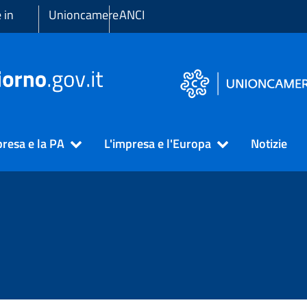
 in
Unioncamere
ANCI
presa e la PA
L'impresa e l'Europa
Notizie