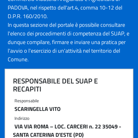
PADOVA, nel rispetto dell'art.4, comma 10-12 del
D.P.R. 160/2010.
In questa sezione del portale è possibile consultare
l'elenco dei procedimenti di competenza del SUAP, e
dunque compilare, firmare e inviare una pratica per
l'avvio o l'esercizio di un'attività nel territorio del
Comune.
RESPONSABILE DEL SUAP E
RECAPITI
Responsabile
SCARINGELLA VITO
Indirizzo
VIA VIA ROMA – LOC. CARCERI n. 22 35049 -
SANTA CATERINA D'ESTE (PD)