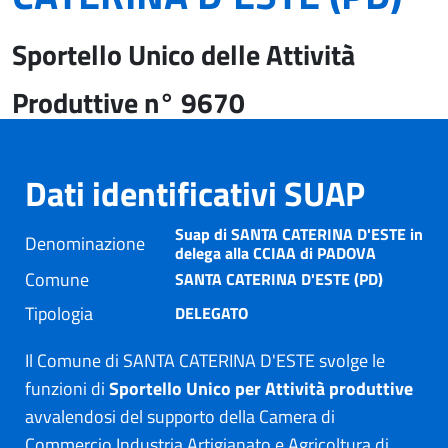
Sportello Unico delle Attività
Produttive n° 9670
Dati identificativi SUAP
Suap di SANTA CATERINA D'ESTE in
Denominazione
delega alla CCIAA di PADOVA
Comune
SANTA CATERINA D'ESTE (PD)
Tipologia
DELEGATO
Il Comune di SANTA CATERINA D'ESTE svolge le
funzioni di
Sportello Unico per Attività produttive
avvalendosi del supporto della Camera di
Commercio Industria Artigianato e Agricoltura di