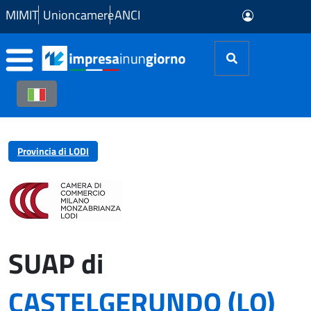
Skip to Main Content
MIMIT
Unioncamere
ANCI
Provincia di LODI
SUAP di
CASTELGERUNDO (LO)