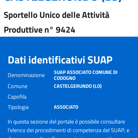
Sportello Unico delle Attività
Produttive n° 9424
Dati identificativi SUAP
SUAP ASSOCIATO COMUNE DI
Denominazione
CODOGNO
Comune
CASTELGERUNDO (LO)
Capofila
Tipologia
ASSOCIATO
In questa sezione del portale è possibile consultare
l'elenco dei procedimenti di competenza del SUAP, e