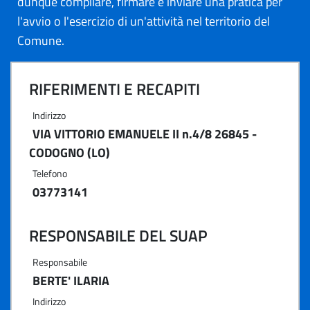
dunque compilare, firmare e inviare una pratica per
l'avvio o l'esercizio di un'attività nel territorio del
Comune.
RIFERIMENTI E RECAPITI
Indirizzo
VIA VITTORIO EMANUELE II n.4/8 26845 -
CODOGNO (LO)
Telefono
03773141
RESPONSABILE DEL SUAP
Responsabile
BERTE' ILARIA
Indirizzo