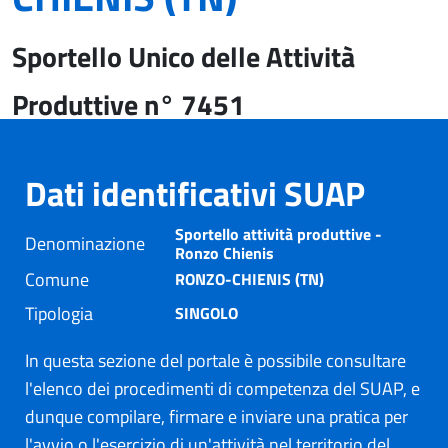
Sportello Unico delle Attività
Produttive n° 7451
Dati identificativi SUAP
Sportello attività produttive -
Denominazione
Ronzo Chienis
Comune
RONZO-CHIENIS (TN)
Tipologia
SINGOLO
In questa sezione del portale è possibile consultare
l'elenco dei procedimenti di competenza del SUAP, e
dunque compilare, firmare e inviare una pratica per
l'avvio o l'esercizio di un'attività nel territorio del