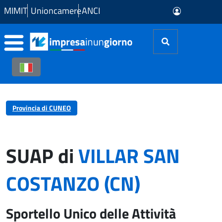
Skip to Main Content
MIMIT
Unioncamere
ANCI
Provincia di CUNEO
SUAP di
VILLAR SAN
COSTANZO (CN)
Sportello Unico delle Attività