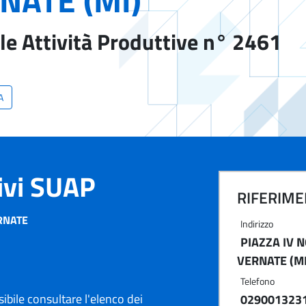
NATE (MI)
le Attività Produttive n° 2461
A
tivi SUAP
RIFERIMEN
RNATE
Indirizzo
PIAZZA IV 
VERNATE (MI
Telefono
ibile consultare l'elenco dei
029001323