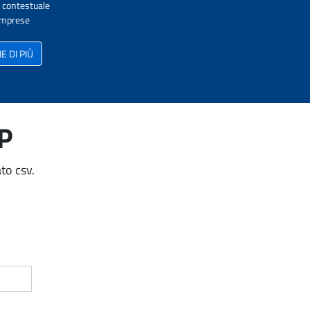
A contestuale
 Imprese
 DI PIÙ
AP
to csv.