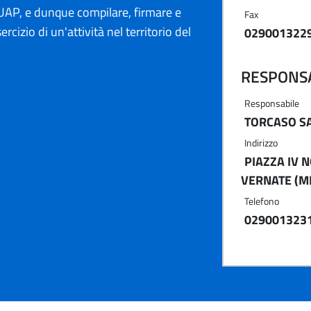
AP, e dunque compilare, firmare e
Fax
ercizio di un'attività nel territorio del
029001322
RESPONSA
Responsabile
TORCASO S
Indirizzo
PIAZZA IV 
VERNATE (MI
Telefono
029001323