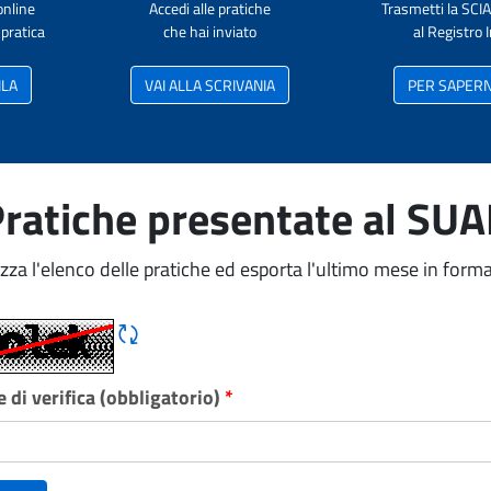
online
Accedi alle pratiche
Trasmetti la SCI
pratica
che hai inviato
al Registro
ILA
VAI ALLA SCRIVANIA
PER SAPERNE
ratiche presentate al SU
izza l'elenco delle pratiche ed esporta l'ultimo mese in forma
Rigene CAPTCHA
 di verifica (obbligatorio)
*