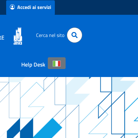
Accedi ai servizi
Cerca nel sito
Help Desk