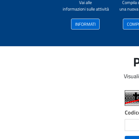
Vai alle
Compila 
informazioni sulle attività
una nuova 
INFORMATI
COMP
P
Visual
Codice