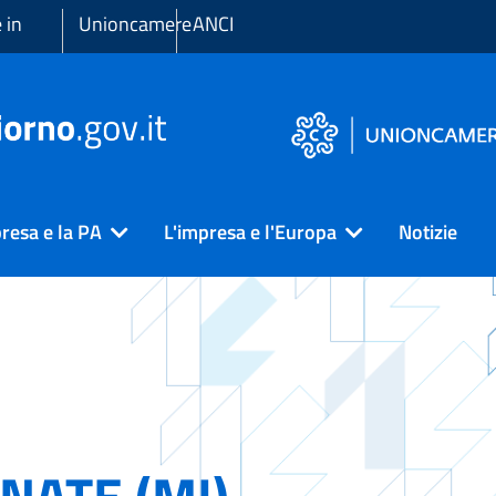
 in
Unioncamere
ANCI
resa e la PA
L'impresa e l'Europa
Notizie