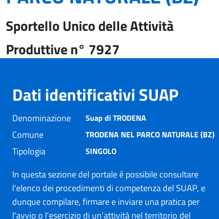
Sportello Unico delle Attività
Produttive n° 7927
Dati identificativi SUAP
Denominazione
Suap di TRODENA
Comune
TRODENA NEL PARCO NATURALE (BZ)
Tipologia
SINGOLO
In questa sezione del portale è possibile consultare
l'elenco dei procedimenti di competenza del SUAP, e
dunque compilare, firmare e inviare una pratica per
l'avvio o l'esercizio di un'attività nel territorio del