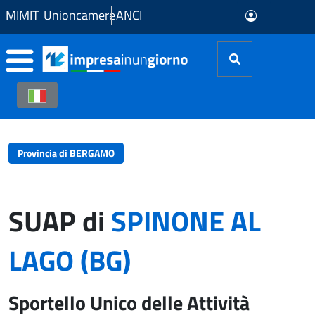
Skip to Main Content
MIMIT
Unioncamere
ANCI
Provincia di BERGAMO
SUAP di
SPINONE AL
LAGO (BG)
Sportello Unico delle Attività