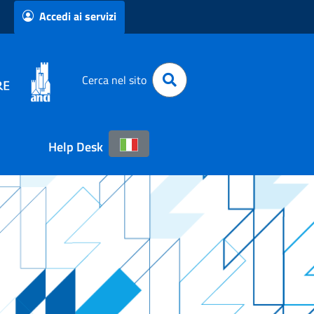
Accedi ai servizi
Cerca nel sito
Help Desk