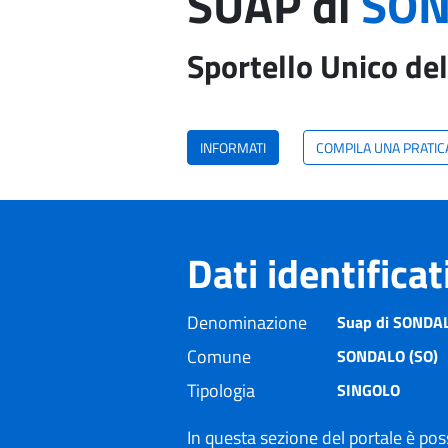
SUAP di
SON
Sportello Unico del
INFORMATI
COMPILA UNA PRATIC
Dati identifica
Denominazione
Suap di SONDA
Comune
SONDALO (SO)
Tipologia
SINGOLO
In questa sezione del portale è poss