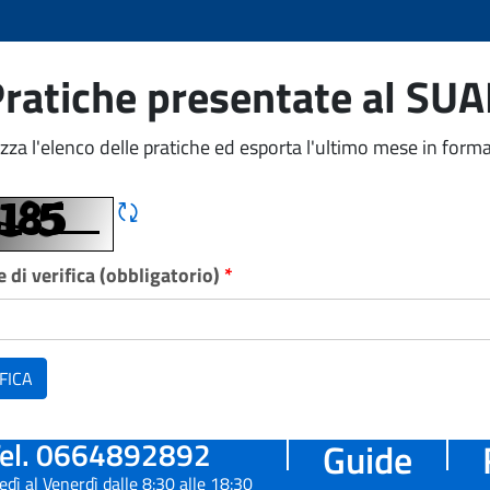
ratiche presentate al SU
izza l'elenco delle pratiche ed esporta l'ultimo mese in forma
Rigene CAPTCHA
 di verifica (obbligatorio)
*
FICA
el. 0664892892
Guide
edì al Venerdì dalle 8:30 alle 18:30