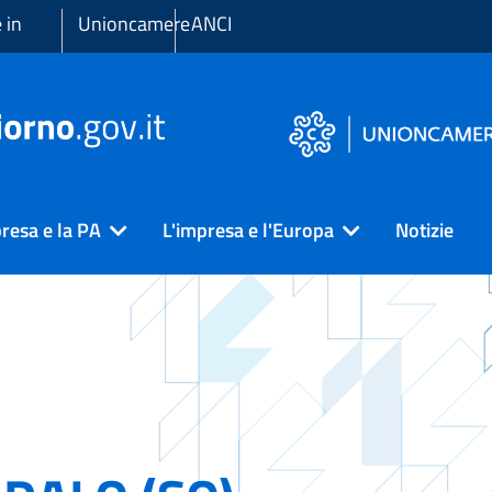
 in
Unioncamere
ANCI
resa e la PA
L'impresa e l'Europa
Notizie