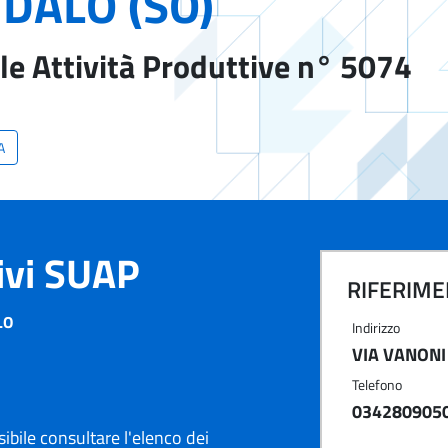
DALO (SO)
le Attività Produttive n° 5074
A
tivi SUAP
RIFERIMEN
LO
Indirizzo
VIA VANONI
Telefono
034280905
ibile consultare l'elenco dei