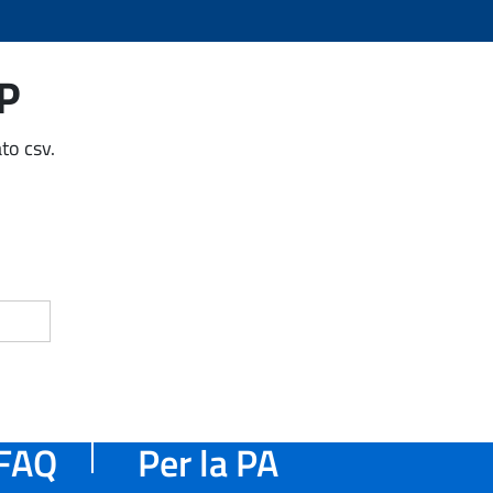
AP
to csv.
FAQ
Per la PA