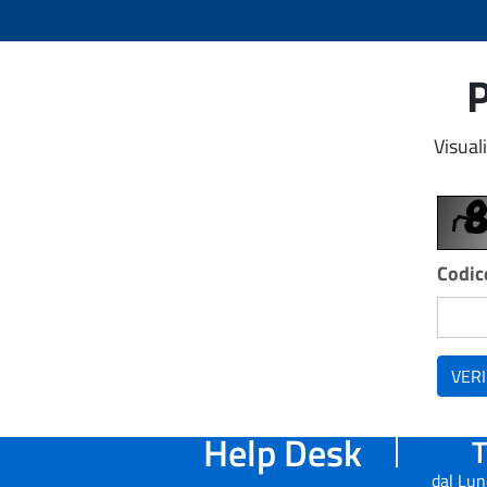
P
Visual
Codice
VERI
Help Desk
T
dal Lun