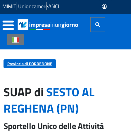
Skip to Main Content
MIMIT
Unioncamere
ANCI
Provincia di PORDENONE
SUAP di
SESTO AL
REGHENA (PN)
Sportello Unico delle Attività