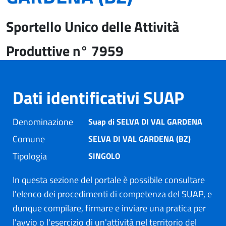
Sportello Unico delle Attività
Produttive n° 7959
Dati identificativi SUAP
Denominazione
Suap di SELVA DI VAL GARDENA
Comune
SELVA DI VAL GARDENA (BZ)
Tipologia
SINGOLO
In questa sezione del portale è possibile consultare
l'elenco dei procedimenti di competenza del SUAP, e
dunque compilare, firmare e inviare una pratica per
l'avvio o l'esercizio di un'attività nel territorio del