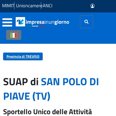
Skip to Main Content
MIMIT
Unioncamere
ANCI
Provincia di TREVISO
SUAP di
SAN POLO DI
PIAVE (TV)
Sportello Unico delle Attività