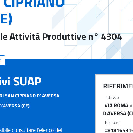
 CIPRIANO
E)
le Attività Produttive n° 4304
A
tivi SUAP
RIFERIMEN
I SAN CIPRIANO D' AVERSA
Indirizzo
VIA ROMA n
D'AVERSA (CE)
D'AVERSA (C
Telefono
ibile consultare l'elenco dei
081816531