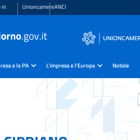
 in
Unioncamere
ANCI
resa e la PA
L'impresa e l'Europa
Notizie