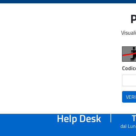
P
Visual
Codice
VERI
Help Desk
T
dal Lun