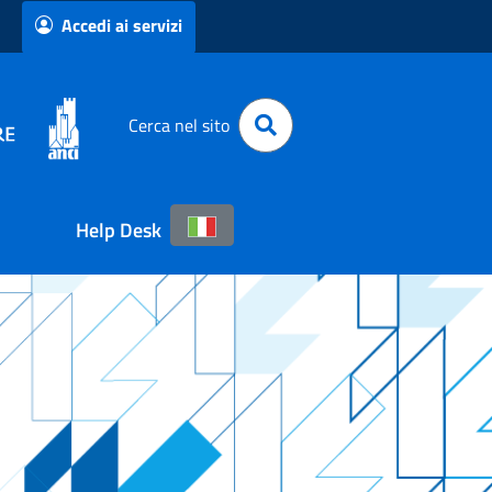
Accedi ai servizi
Cerca nel sito
Help Desk