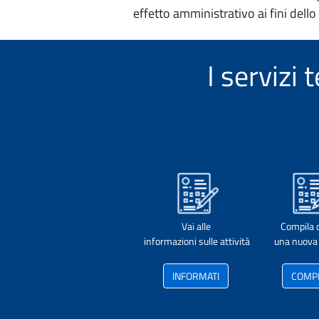
effetto amministrativo ai fini dello
I servizi
Vai alle
Compila 
informazioni sulle attività
una nuova 
INFORMATI
COMP