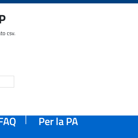
AP
to csv.
FAQ
Per la PA