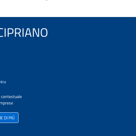
N CIPRIANO
A contestuale
 Imprese
 DI PIÙ