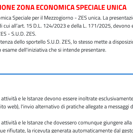
ZIONE ZONA ECONOMICA SPECIALE UNICA
ica Speciale per il Mezzogiorno - ZES unica. La presentazion
 di cui all’art. 15 D.L. 124/2023 e della L. 171/2025, devon
ZES - S.U.D. ZES.
petenza dello sportello S.U.D. ZES, lo stesso mette a dispos
o esame dell'iniziativa che si intende presentare.
io attività e le Istanze devono essere inoltrate esclusivament
to web), l'invio alternativo di pratiche allegate a messaggi 
io attività e le Istanze che dovessero comunque giungere alla 
e rifiutate, la ricevuta generata automaticamente dal gesto