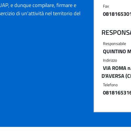
AP, e dunque compilare, firmare e
Fax
ercizio di un'attività nel territorio del
081816530
RESPONSA
Responsabile
QUINTINO 
Indirizzo
VIA ROMA n
D'AVERSA (C
Telefono
081816531