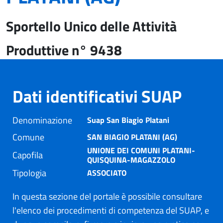
Sportello Unico delle Attività
Produttive n° 9438
Dati identificativi SUAP
Denominazione
Suap San Biagio Platani
Comune
SAN BIAGIO PLATANI (AG)
UNIONE DEI COMUNI PLATANI-
Capofila
QUISQUINA-MAGAZZOLO
Tipologia
ASSOCIATO
In questa sezione del portale è possibile consultare
l'elenco dei procedimenti di competenza del SUAP, e