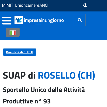
Skip to Main Content
MIMIT
Unioncamere
ANCI
Provincia di CHIETI
SUAP di
ROSELLO (CH)
Sportello Unico delle Attività
Produttive n° 93