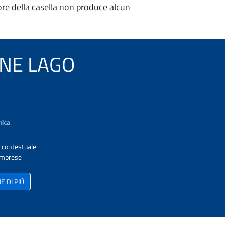
re della casella non produce alcun
VINE LAGO
A contestuale
 Imprese
 DI PIÙ