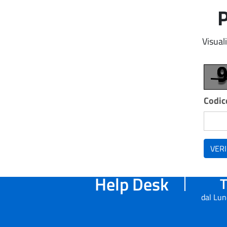
P
Visual
Codice
VERI
Help Desk
T
dal Lun