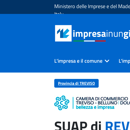
Skip to Main Content
Ministero delle Imprese e del Made
Italy
L'impresa e il comune
L'imp
Provincia di TREVISO
SUAP di
REV