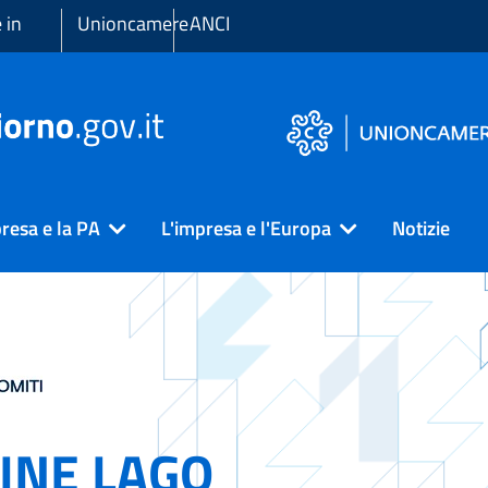
 in
Unioncamere
ANCI
resa e la PA
L'impresa e l'Europa
Notizie
INE LAGO