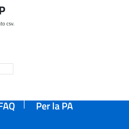
AP
to csv.
FAQ
Per la PA