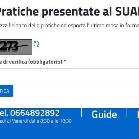
ratiche presentate al SU
izza l'elenco delle pratiche ed esporta l'ultimo mese in forma
Rigene CAPTCHA
 di verifica (obbligatorio)
*
FICA
el. 0664892892
Guide
edì al Venerdì dalle 8:30 alle 18:30