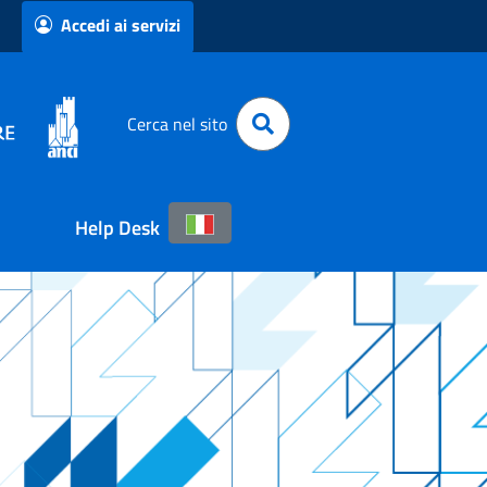
Accedi ai servizi
Cerca nel sito
Help Desk