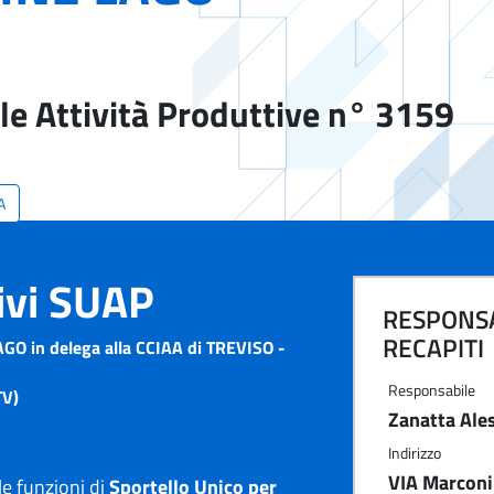
le Attività Produttive n° 3159
A
tivi SUAP
RESPONSA
RECAPITI
O in delega alla CCIAA di TREVISO -
Responsabile
TV)
Zanatta Ale
Indirizzo
VIA Marconi
e funzioni di
Sportello Unico per