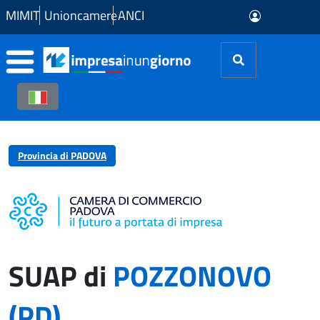
Skip to Main Content
MIMIT
Unioncamere
ANCI
Provincia di PADOVA
SUAP di
POZZONOVO
(PD)