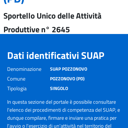
Sportello Unico delle Attività
Produttive n° 2645
Dati identificativi SUAP
Denominazione
SUAP POZZONOVO
Comune
POZZONOVO (PD)
Tipologia
SINGOLO
In questa sezione del portale è possibile consultare
l'elenco dei procedimenti di competenza del SUAP, e
dunque compilare, firmare e inviare una pratica per
l'avvio o l'esercizio di un'attività nel territorio del