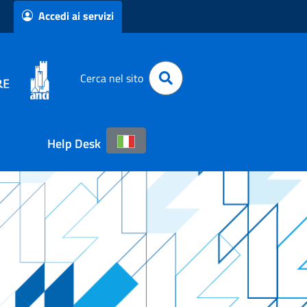
Accedi ai servizi
Cerca nel sito
Help Desk