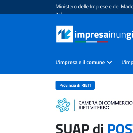
Skip to Main Content
Ministero delle Imprese e del Made
Italy
L'impresa e il comune
L'imp
Provincia di RIETI
SUAP di
POS