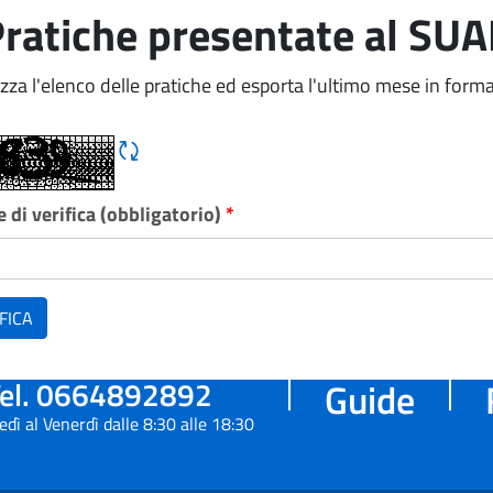
ratiche presentate al SU
izza l'elenco delle pratiche ed esporta l'ultimo mese in forma
Rigene CAPTCHA
 di verifica (obbligatorio)
*
FICA
el. 0664892892
Guide
edì al Venerdì dalle 8:30 alle 18:30