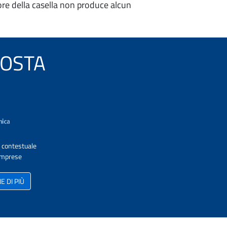
re della casella non produce alcun
 POSTA
A contestuale
 Imprese
 DI PIÙ