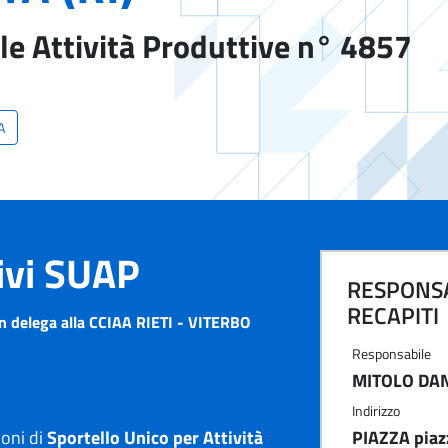
le Attività Produttive n° 4857
A
tivi SUAP
RESPONSA
RECAPITI
n delega alla CCIAA RIETI - VITERBO
Responsabile
MITOLO DAN
Indirizzo
ioni di
Sportello Unico per Attività
PIAZZA piazz