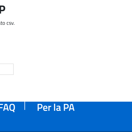
AP
to csv.
FAQ
Per la PA