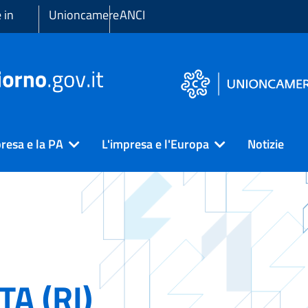
 in
Unioncamere
ANCI
resa e la PA
L'impresa e l'Europa
Notizie
TA (RI)