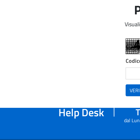
P
Visual
Codice
VERI
Help Desk
T
dal Lun