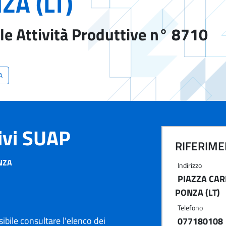
ZA (LT)
le Attività Produttive n° 8710
A
tivi SUAP
RIFERIMEN
NZA
Indirizzo
PIAZZA CAR
PONZA (LT)
Telefono
ibile consultare l'elenco dei
077180108