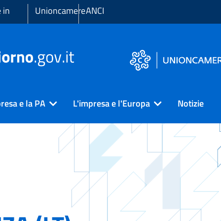
 in
Unioncamere
ANCI
resa e la PA
L'impresa e l'Europa
Notizie