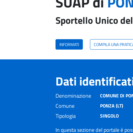
SUAP di
PON
Sportello Unico del
INFORMATI
COMPILA UNA PRATIC
Dati identifica
Denominazione
COMUNE DI PO
Comune
PONZA (LT)
Tipologia
SINGOLO
In questa sezione del portale è poss