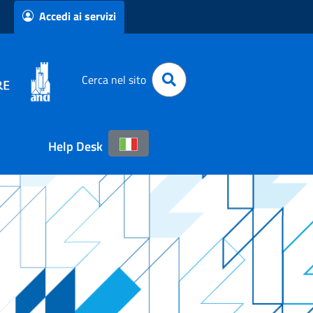
Accedi ai servizi
Cerca nel sito
Help Desk