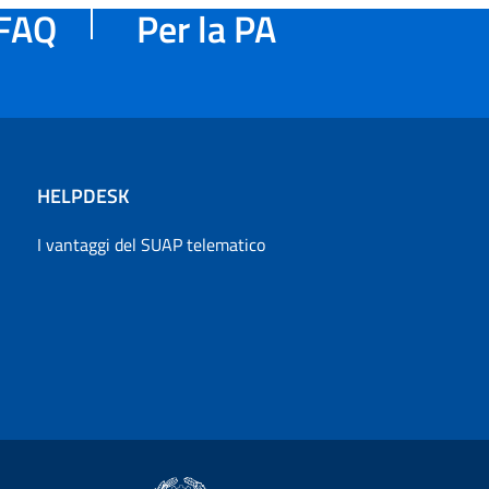
FAQ
Per la PA
HELPDESK
I vantaggi del SUAP telematico