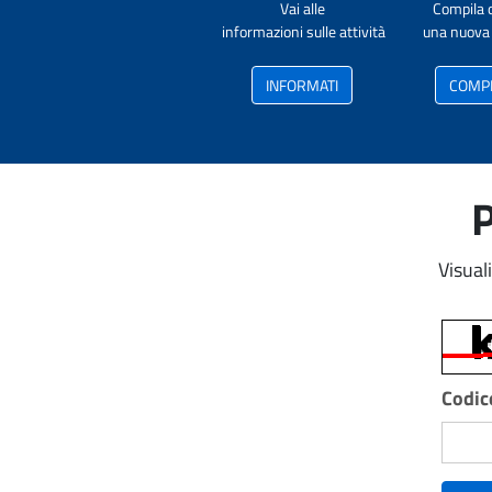
Vai alle
Compila 
informazioni sulle attività
una nuova 
INFORMATI
COMP
P
Visual
Codice