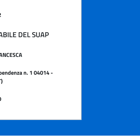
2
BILE DEL SUAP
RANCESCA
pendenza n. 1 04014 -
T)
0