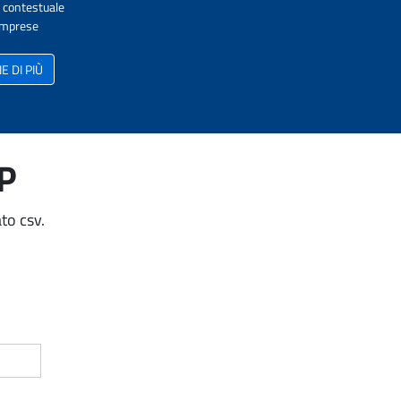
A contestuale
 Imprese
 DI PIÙ
AP
to csv.