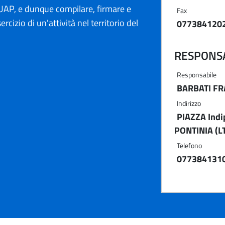
AP, e dunque compilare, firmare e
Fax
ercizio di un'attività nel territorio del
077384120
RESPONSA
Responsabile
BARBATI F
Indirizzo
PIAZZA Indi
PONTINIA (L
Telefono
077384131