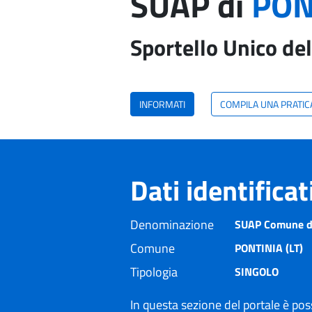
SUAP di
PON
Sportello Unico del
INFORMATI
COMPILA UNA PRATIC
Dati identifica
Denominazione
SUAP Comune di 
Comune
PONTINIA (LT)
Tipologia
SINGOLO
In questa sezione del portale è poss