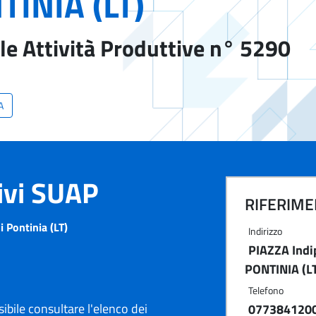
TINIA (LT)
le Attività Produttive n° 5290
A
tivi SUAP
RIFERIMEN
Pontinia (LT)
Indirizzo
PIAZZA Indi
PONTINIA (L
Telefono
ibile consultare l'elenco dei
077384120