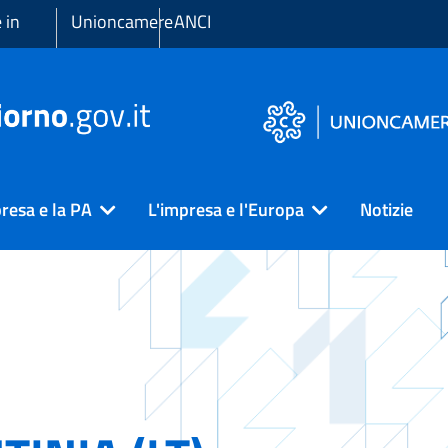
 in
Unioncamere
ANCI
resa e la PA
L'impresa e l'Europa
Notizie