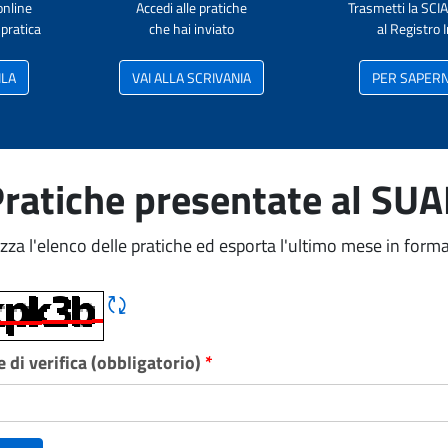
online
Accedi alle pratiche
Trasmetti la SCI
pratica
che hai inviato
al Registro
ILA
VAI ALLA SCRIVANIA
PER SAPERNE
ratiche presentate al SU
izza l'elenco delle pratiche ed esporta l'ultimo mese in forma
Rigene CAPTCHA
 di verifica (obbligatorio)
*