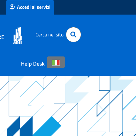
Accedi ai servizi
Cerca nel sito
Help Desk