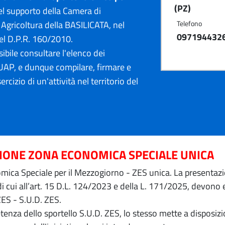
(PZ)
l supporto della Camera di
Agricoltura della BASILICATA, nel
Telefono
097194432
el D.P.R. 160/2010.
ibile consultare l'elenco dei
AP, e dunque compilare, firmare e
ercizio di un'attività nel territorio del
ZIONE ZONA ECONOMICA SPECIALE UNICA
ica Speciale per il Mezzogiorno - ZES unica. La presentazion
 di cui all’art. 15 D.L. 124/2023 e della L. 171/2025, devon
ZES - S.U.D. ZES.
petenza dello sportello S.U.D. ZES, lo stesso mette a dispos