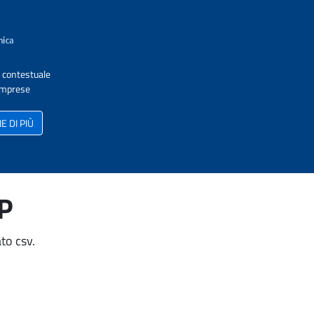
A contestuale
 Imprese
 DI PIÙ
AP
to csv.