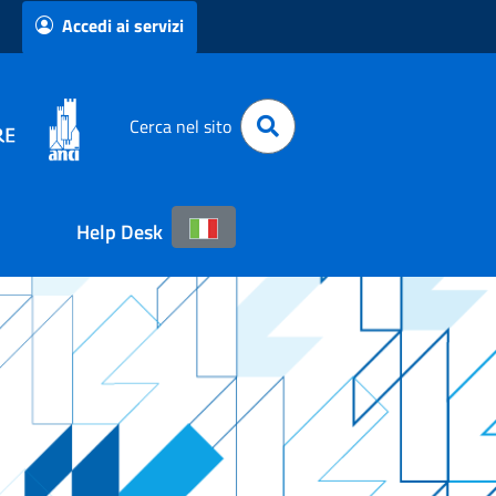
Accedi ai servizi
Cerca nel sito
Help Desk