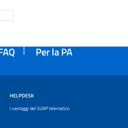
FAQ
Per la PA
HELPDESK
I vantaggi del SUAP telematico