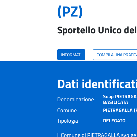
(PZ)
Sportello Unico del
INFORMATI
COMPILA UNA PRATIC
Dati identifica
Suap PIETRAGALL
Denominazione
BASILICATA
Comune
PIETRAGALLA (
Tipologia
DELEGATO
Il Comune di PIETRAGALLA svolge l