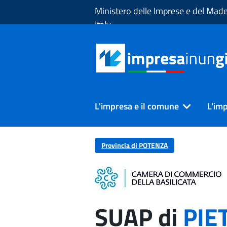
Skip to Main Content
Ministero delle Imprese e del Made
Italy
L'impresa e il comune
L'imp
Provincia di POTENZA
SUAP di
PIE