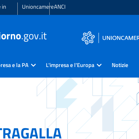
 in
Unioncamere
ANCI
resa e la PA
L'impresa e l'Europa
Notizie
TRAGALLA