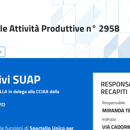
le Attività Produttive n° 2958
A
tivi SUAP
RESPONSA
RECAPITI
A in delega alla CCIAA della
Responsabile
PZ)
MIRANDA T
Indirizzo
VIA CADORN
e funzioni di
Sportello Unico per