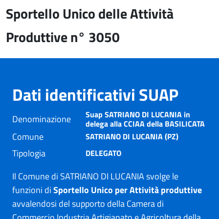
Sportello Unico delle Attività
Produttive n° 3050
Dati identificativi SUAP
Suap SATRIANO DI LUCANIA in
Denominazione
delega alla CCIAA della BASILICATA
Comune
SATRIANO DI LUCANIA (PZ)
Tipologia
DELEGATO
Il Comune di SATRIANO DI LUCANIA svolge le
funzioni di
Sportello Unico per Attività produttive
avvalendosi del supporto della Camera di
Commercio Industria Artigianato e Agricoltura della