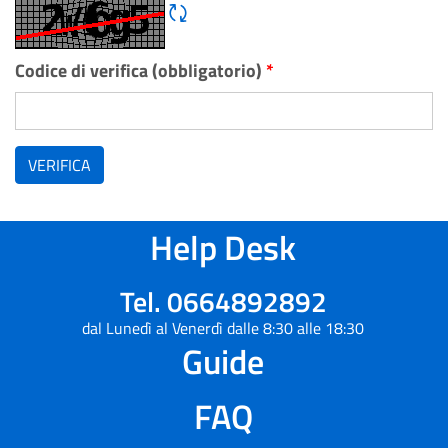
Rigene CAPTCHA
Codice di verifica (obbligatorio)
*
VERIFICA
Help Desk
Tel. 0664892892
dal Lunedì al Venerdì dalle 8:30 alle 18:30
Guide
FAQ