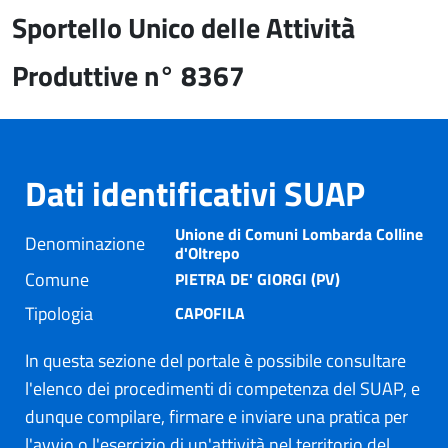
Sportello Unico delle Attività
Produttive n° 8367
Dati identificativi SUAP
Unione di Comuni Lombarda Colline
Denominazione
d'Oltrepo
Comune
PIETRA DE' GIORGI (PV)
Tipologia
CAPOFILA
In questa sezione del portale è possibile consultare
l'elenco dei procedimenti di competenza del SUAP, e
dunque compilare, firmare e inviare una pratica per
l'avvio o l'esercizio di un'attività nel territorio del