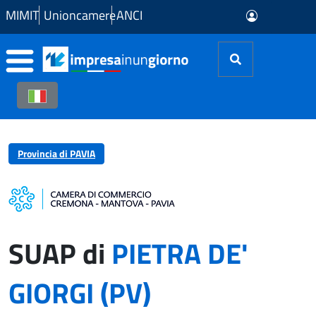
Skip to Main Content
MIMIT
Unioncamere
ANCI
Provincia di PAVIA
SUAP di
PIETRA DE'
GIORGI (PV)