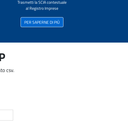
Trasmetti la SCIA contestuale
al Registro Imprese
PER SAPERNE DI PIÙ
AP
to csv.