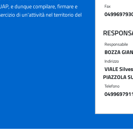
AP, e dunque compilare, firmare e
Fax
049969793
ercizio di un'attività nel territorio del
RESPONSA
Responsabile
BOZZA GIAN
Indirizzo
VIALE Silves
PIAZZOLA SU
Telefono
049969791