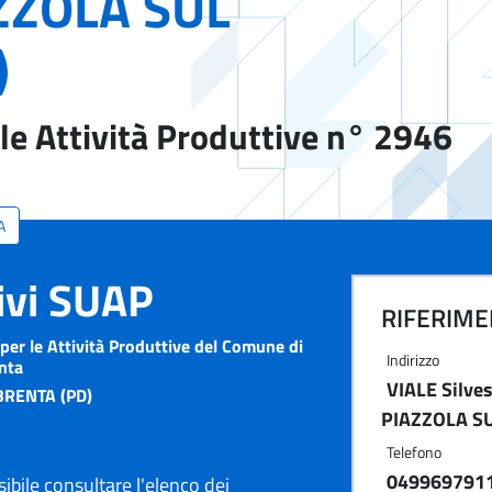
ZZOLA SUL
)
le Attività Produttive n° 2946
A
tivi SUAP
RIFERIMEN
per le Attività Produttive del Comune di
Indirizzo
enta
VIALE Silve
BRENTA (PD)
PIAZZOLA SU
Telefono
049969791
ibile consultare l'elenco dei