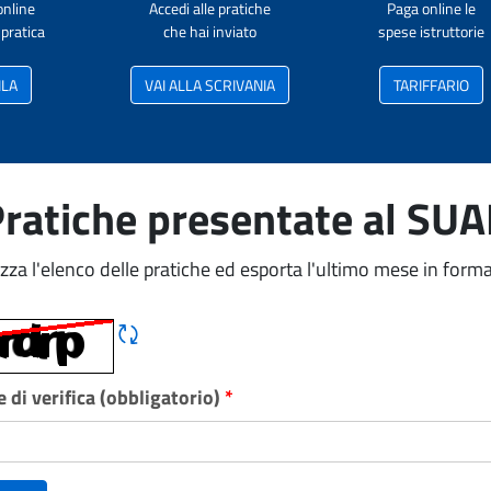
online
Accedi alle pratiche
Paga online le
pratica
che hai inviato
spese istruttorie
ILA
VAI ALLA SCRIVANIA
TARIFFARIO
ratiche presentate al SU
izza l'elenco delle pratiche ed esporta l'ultimo mese in forma
Rigene CAPTCHA
 di verifica (obbligatorio)
*