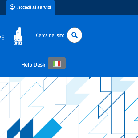
Accedi ai servizi
Cerca nel sito
Help Desk