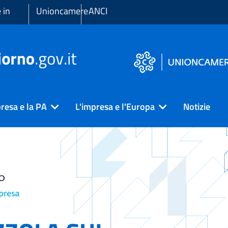
 in
Unioncamere
ANCI
resa e la PA
L'impresa e l'Europa
Notizie