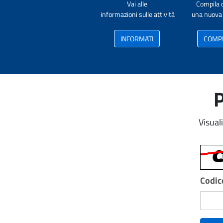
Vai alle
Compila 
informazioni sulle attività
una nuova 
INFORMATI
COMP
P
Visual
Codice