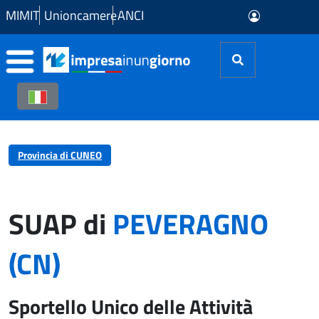
Skip to Main Content
MIMIT
Unioncamere
ANCI
Provincia di CUNEO
SUAP di
PEVERAGNO
(CN)
Sportello Unico delle Attività