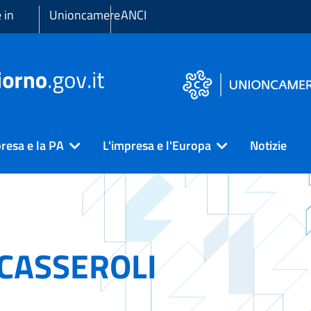
 in
Unioncamere
ANCI
resa e la PA
L'impresa e l'Europa
Notizie
CASSEROLI