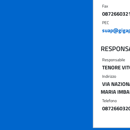
Fax
087266032
PEC
suap@gigap
RESPONSA
Responsabile
TENORE VIT
Indirizzo
VIA NAZION
MARIA IMBA
Telefono
087266032