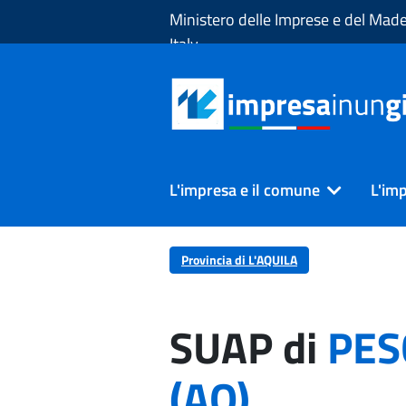
Skip to Main Content
Ministero delle Imprese e del Made
Italy
L'impresa e il comune
L'imp
Provincia di L'AQUILA
SUAP di
PES
(AQ)