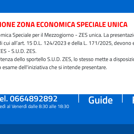
ZIONE ZONA ECONOMICA SPECIALE UNICA
ica Speciale per il Mezzogiorno - ZES unica. La presentazion
 di cui all’art. 15 D.L. 124/2023 e della L. 171/2025, devon
ZES - S.U.D. ZES.
petenza dello sportello S.U.D. ZES, lo stesso mette a dispos
o esame dell'iniziativa che si intende presentare.
el. 0664892892
Guide
edì al Venerdì dalle 8:30 alle 18:30