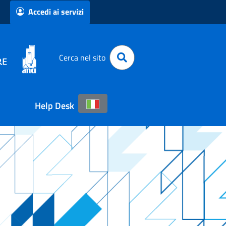
Accedi ai servizi
Cerca nel sito
Help Desk