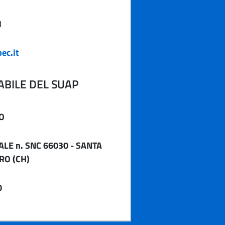
1
ec.it
BILE DEL SUAP
O
ALE n. SNC 66030 - SANTA
RO (CH)
0