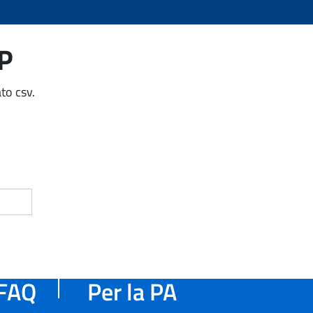
AP
to csv.
FAQ
Per la PA