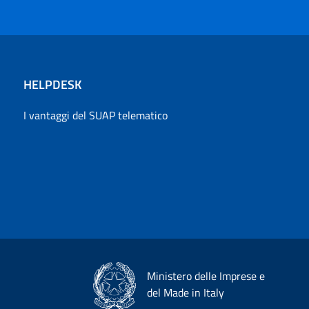
HELPDESK
I vantaggi del SUAP telematico
Ministero delle Imprese e
del Made in Italy