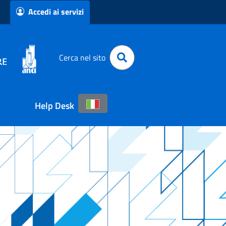
Accedi ai servizi
Cerca nel sito
Help Desk