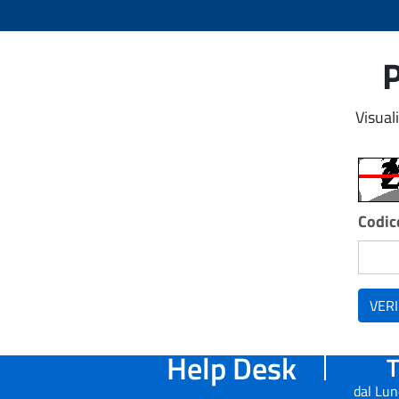
P
Visual
Codice
VERI
Help Desk
T
dal Lun