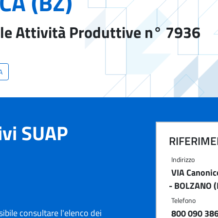
CA (BZ)
le Attività Produttive n° 7936
A
tivi SUAP
RIFERIMEN
Indirizzo
VIA Canonic
- BOLZANO (
Telefono
ibile consultare l'elenco dei
800 090 38