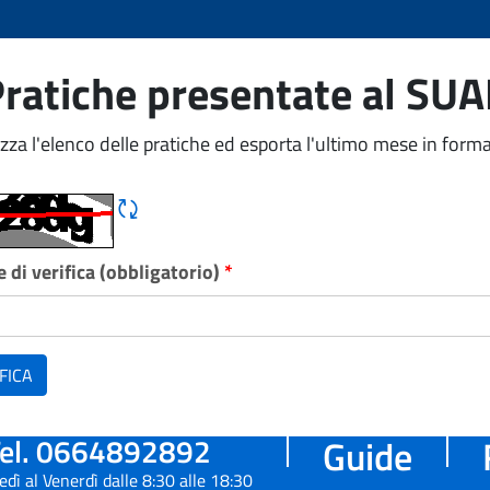
ratiche presentate al SU
izza l'elenco delle pratiche ed esporta l'ultimo mese in forma
Rigene CAPTCHA
 di verifica (obbligatorio)
*
FICA
el. 0664892892
Guide
edì al Venerdì dalle 8:30 alle 18:30