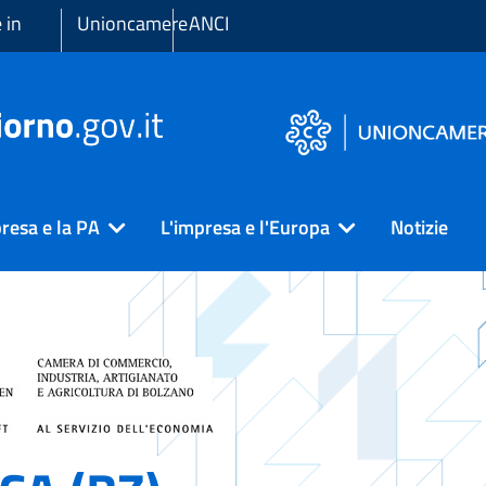
 in
Unioncamere
ANCI
resa e la PA
L'impresa e l'Europa
Notizie