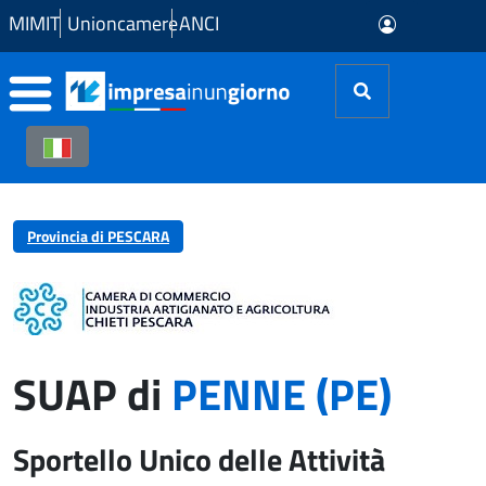
Skip to Main Content
MIMIT
Unioncamere
ANCI
Provincia di PESCARA
SUAP di
PENNE (PE)
Sportello Unico delle Attività