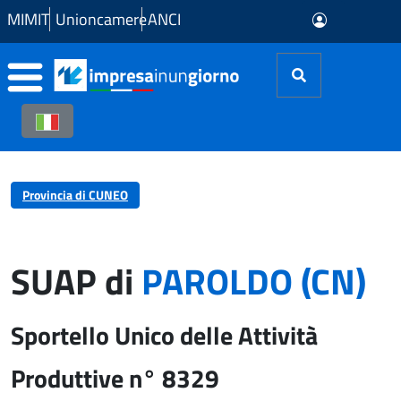
Skip to Main Content
MIMIT
Unioncamere
ANCI
Provincia di CUNEO
SUAP di
PAROLDO (CN)
Sportello Unico delle Attività
Produttive n° 8329