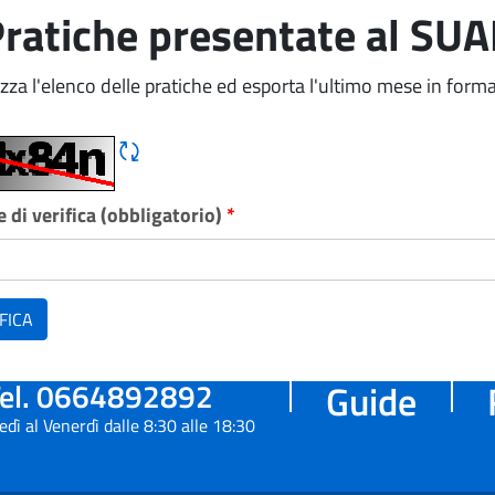
ratiche presentate al SU
izza l'elenco delle pratiche ed esporta l'ultimo mese in forma
Rigene CAPTCHA
 di verifica (obbligatorio)
*
FICA
el. 0664892892
Guide
edì al Venerdì dalle 8:30 alle 18:30