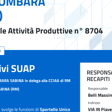
LOMBARA
)
le Attività Produttive n° 8704
A
tivi SUAP
RESPONSA
RECAPITI
ARA SABINA in delega alla CCIAA di RM
Responsabile
BINA (RM)
Belli Massi
Indirizzo
volge le funzioni di
Sportello Unico
VIA IN Piav