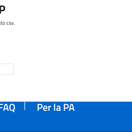
AP
to csv.
FAQ
Per la PA