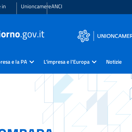
 in
Unioncamere
ANCI
resa e la PA
L'impresa e l'Europa
Notizie