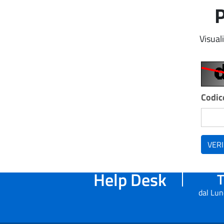
P
Visual
Codice
VERI
Help Desk
T
dal Lun