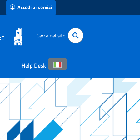
Accedi ai servizi
Cerca nel sito
Help Desk