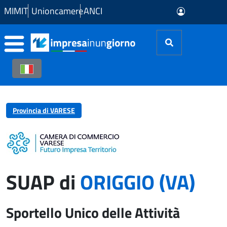
Skip to Main Content
MIMIT
Unioncamere
ANCI
Provincia di VARESE
SUAP di
ORIGGIO (VA)
Sportello Unico delle Attività