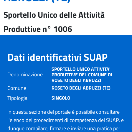
Sportello Unico delle Attività
Produttive n° 1006
Dati identificativi SUAP
SPORTELLO UNICO ATTIVITA'
Denominazione
PRODUTTIVE DEL COMUNE DI
ROSETO DEGLI ABRUZZI
Comune
ROSETO DEGLI ABRUZZI (TE)
Tipologia
SINGOLO
In questa sezione del portale è possibile consultare
l'elenco dei procedimenti di competenza del SUAP, e
dunque compilare, firmare e inviare una pratica per