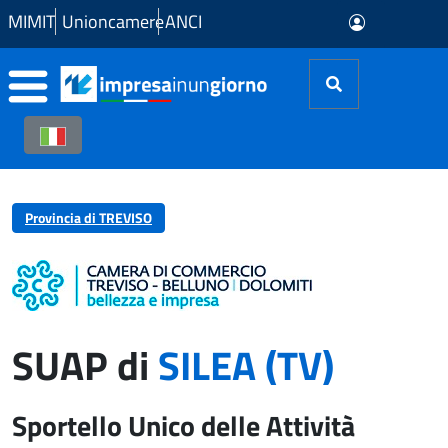
Skip to Main Content
MIMIT
Unioncamere
ANCI
Provincia di TREVISO
SUAP di
SILEA (TV)
Sportello Unico delle Attività