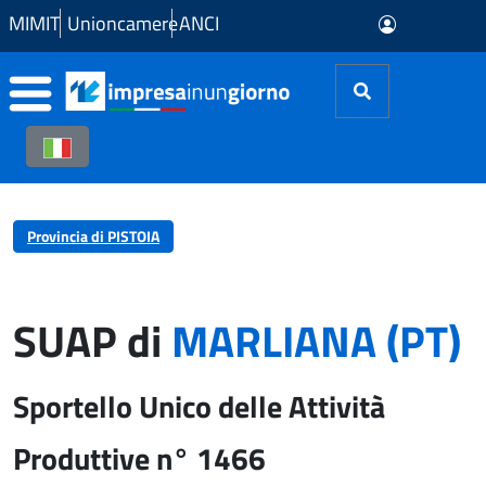
Skip to Main Content
MIMIT
Unioncamere
ANCI
Provincia di PISTOIA
SUAP di
MARLIANA (PT)
Sportello Unico delle Attività
Produttive n° 1466