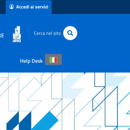
Accedi ai servizi
Cerca nel sito
Help Desk