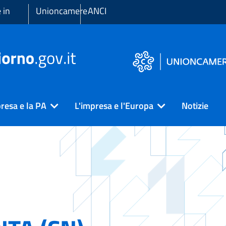
 in
Unioncamere
ANCI
resa e la PA
L'impresa e l'Europa
Notizie