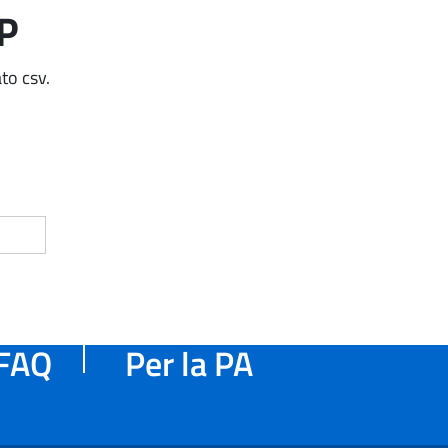
AP
to csv.
FAQ
Per la PA