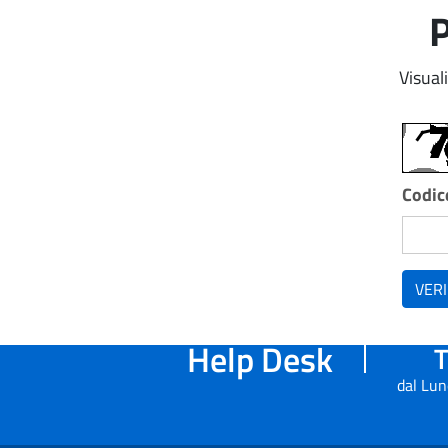
P
Visual
Codice
VERI
Help Desk
T
dal Lun