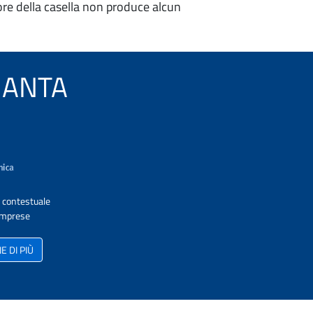
re della casella non produce alcun
 MANTA
A contestuale
 Imprese
 DI PIÙ