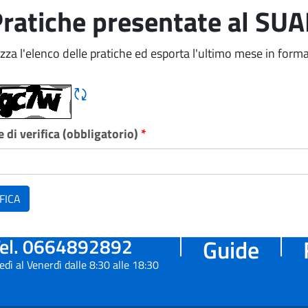
ratiche presentate al SU
izza l'elenco delle pratiche ed esporta l'ultimo mese in forma
Rigene CAPTCHA
 di verifica (obbligatorio)
*
FICA
el. 0664892892
Guide
edì al Venerdì dalle 8:30 alle 18:30