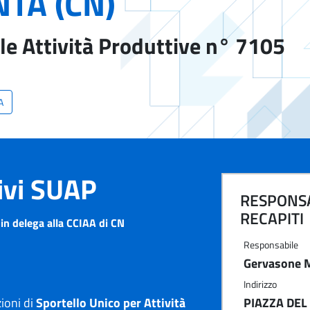
TA (CN)
le Attività Produttive n° 7105
A
tivi SUAP
RESPONSA
RECAPITI
n delega alla CCIAA di CN
Responsabile
Gervasone 
Indirizzo
ioni di
Sportello Unico per Attività
PIAZZA DEL