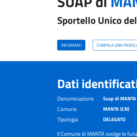
SUAP di
MAN
Sportello Unico del
INFORMATI
COMPILA UNA PRATIC
Dati identifica
Denominazione
Suap di MANTA i
Comune
MANTA (CN)
Tipologia
DELEGATO
Il Comune di MANTA svolge le funz