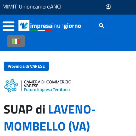
Skip to Main Content
MIMIT
Unioncamere
ANCI
Provincia di VARESE
SUAP di
LAVENO-
MOMBELLO (VA)