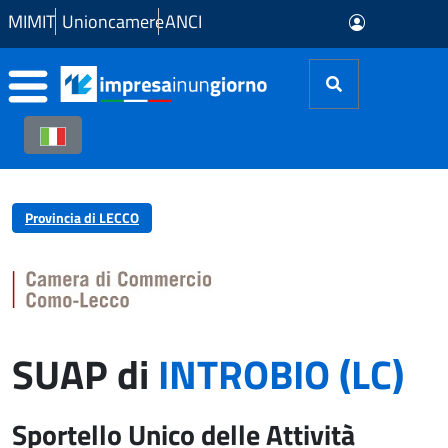
Skip to Main Content
MIMIT
Unioncamere
ANCI
Provincia di LECCO
SUAP di
INTROBIO (LC)
Sportello Unico delle Attività