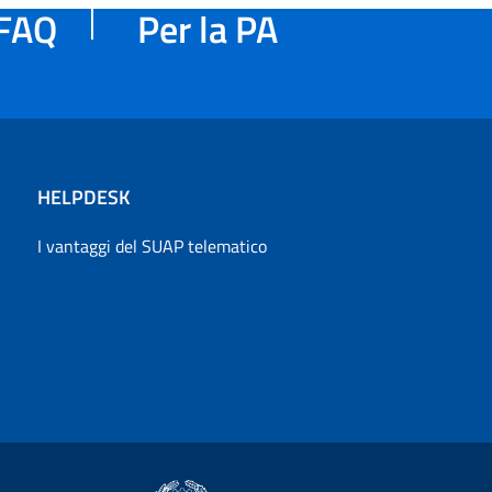
FAQ
Per la PA
HELPDESK
I vantaggi del SUAP telematico