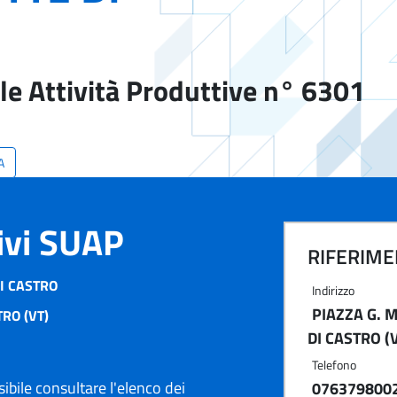
)
le Attività Produttive n° 6301
A
tivi SUAP
RIFERIMEN
I CASTRO
Indirizzo
PIAZZA G. 
RO (VT)
DI CASTRO (
Telefono
ibile consultare l'elenco dei
076379800