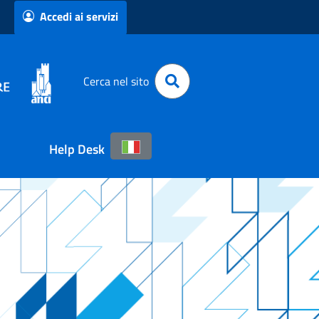
Accedi ai servizi
Cerca nel sito
Help Desk