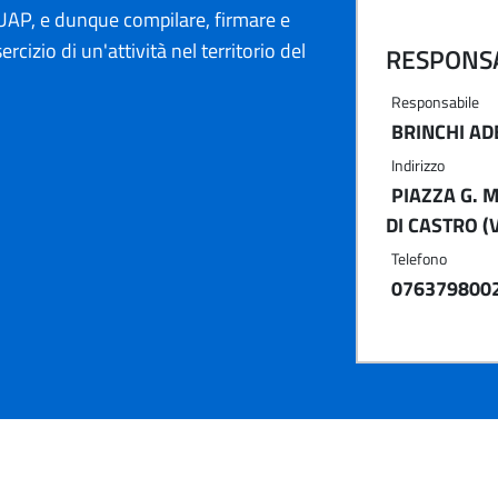
AP, e dunque compilare, firmare e
ercizio di un'attività nel territorio del
RESPONSA
Responsabile
BRINCHI AD
Indirizzo
PIAZZA G. M
DI CASTRO (
Telefono
076379800