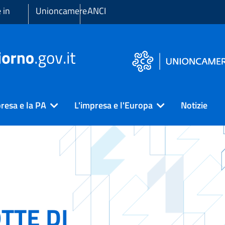
 in
Unioncamere
ANCI
resa e la PA
L'impresa e l'Europa
Notizie
TTE DI