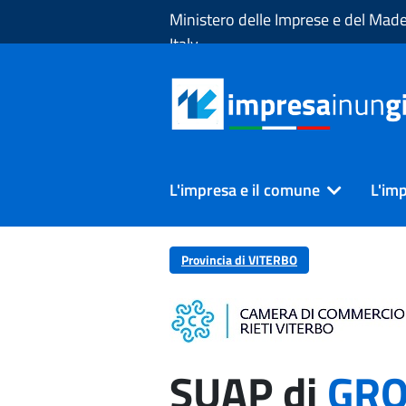
Skip to Main Content
Ministero delle Imprese e del Made
Italy
L'impresa e il comune
L'imp
Provincia di VITERBO
SUAP di
GRO