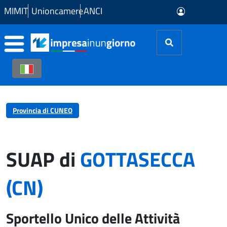
Skip to Main Content
MIMIT
Unioncamere
ANCI
Provincia di CUNEO
SUAP di
GOTTASECCA
(CN)
Sportello Unico delle Attività