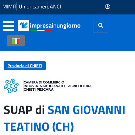
Skip to Main Content
MIMIT
Unioncamere
ANCI
Provincia di CHIETI
SUAP di
SAN GIOVANNI
TEATINO (CH)