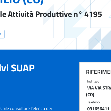
le Attività Produttive n° 4195
A
tivi SUAP
RIFERIMEN
Indirizzo
VIA VIA STR
(CO)
Telefono
ibile consultare l'elenco dei
031656411