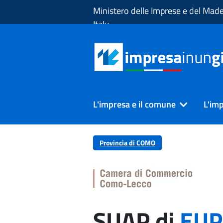
Skip to Main Content
Ministero delle Imprese e del Made
Italy
L'impresa e il comune
L'imp
Provincia di COMO
SUAP di
EUP