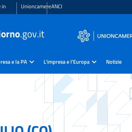
 in
Unioncamere
ANCI
resa e la PA
L'impresa e l'Europa
Notizie
ILIO (CO)