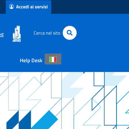
Accedi ai servizi
Cerca nel sito
Help Desk