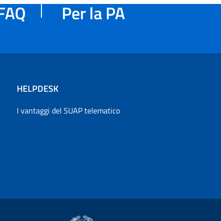
FAQ
Per la PA
HELPDESK
I vantaggi del SUAP telematico